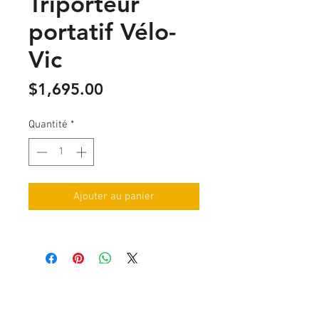
Triporteur
portatif Vélo-
Vic
Prix
$1,695.00
Quantité
*
Ajouter au panier
228 2e ave, Portneuf, QC, G0A