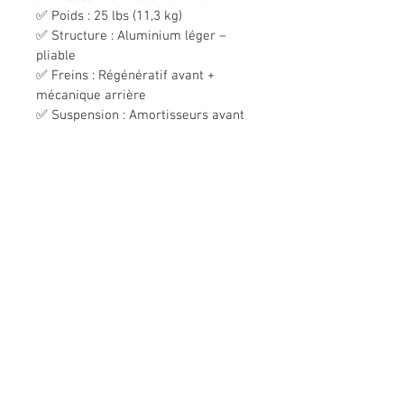
✅ Poids : 25 lbs (11,3 kg)
✅ Structure : Aluminium léger – 
pliable
✅ Freins : Régénératif avant + 
mécanique arrière
✅ Suspension : Amortisseurs avant 
et arrière
✅ Pneus : Pleins anti-crevaison 
(“airless”)
✅ Écran : LCD couleur – vitesse, 
distance, batterie
✅ Charge complète : 3 à 4 heures
✅ Charge maximale : jusqu’à 264 
lbs (120 kg)
✅ Accessoires: lumière au LED, 
klaxon