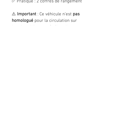
✅ Pratique : 2 coffres de rangement
⚠️ 
Important
 : Ce véhicule n’est 
pas 
homologué
 pour la circulation sur 
la voie publique au Québec. Il est 
destiné à un 
usage privé ou 
récréatif seulement.
📦 Livraison disponible partout au 
Québec (frais applicables)
🚗 Essai disponible sur demande
📩 Envoyez-nous un message si 
vous êtes intéressé(e)
228 2e ave, Portneuf, QC, G0A
2Y0