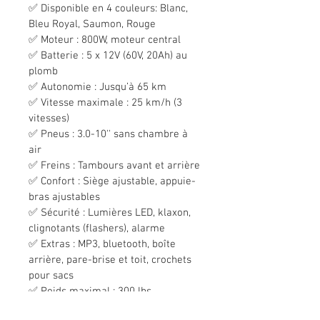
✅ Disponible en 4 couleurs: Blanc, 
Bleu Royal, Saumon, Rouge
✅ Moteur : 800W, moteur central
✅ Batterie : 5 x 12V (60V, 20Ah) au 
plomb
✅ Autonomie : Jusqu’à 65 km
✅ Vitesse maximale : 25 km/h (3 
vitesses)
✅ Pneus : 3.0-10'' sans chambre à 
air
✅ Freins : Tambours avant et arrière
✅ Confort : Siège ajustable, appuie-
bras ajustables
✅ Sécurité : Lumières LED, klaxon, 
clignotants (flashers), alarme
✅ Extras : MP3, bluetooth, boîte 
arrière, pare-brise et toit, crochets 
pour sacs
✅ Poids maximal : 300 lbs