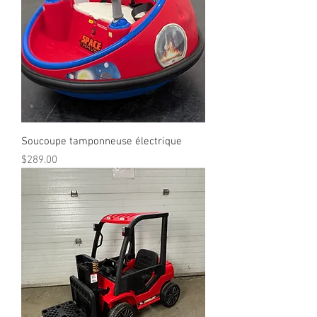
Soucoupe tamponneuse électrique
Prix
$289.00